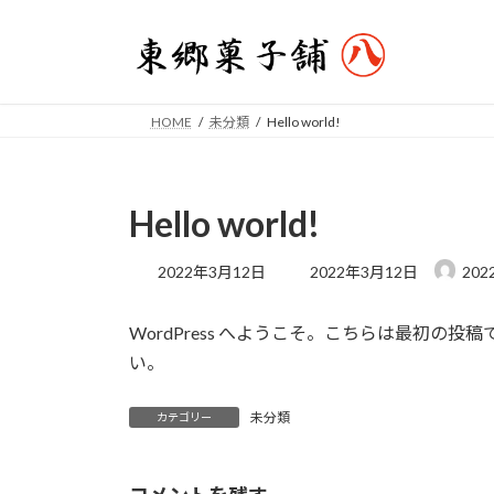
コ
ナ
ン
ビ
テ
ゲ
ン
ー
ツ
シ
HOME
未分類
Hello world!
へ
ョ
ス
ン
キ
に
Hello world!
ッ
移
プ
動
最
2022年3月12日
2022年3月12日
202
終
更
WordPress へようこそ。こちらは最初
新
日
い。
時
:
未分類
カテゴリー